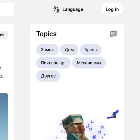
Language
Log in
Topics
ся
Замок
Дом
Арена
Пиксель арт
Механизмы
и
е;
Другое