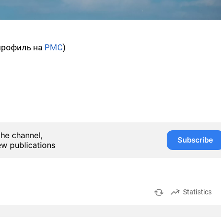
(профиль на
PMC
)
the channel,
Subscribe
ew publications
Statistics