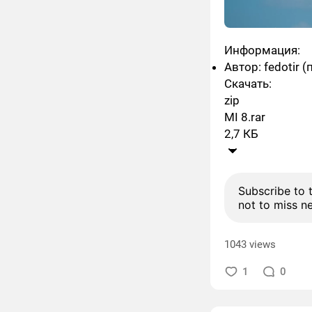
Информация:
Автор: fedotir 
Скачать:
zip
MI 8.rar
2,7 КБ
Subscribe to 
not to miss n
1043 views
1
0