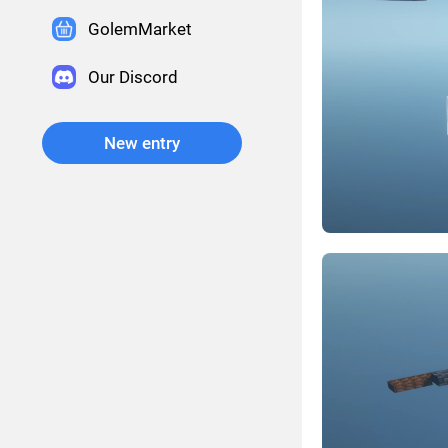
GolemMarket
Our Discord
New entry