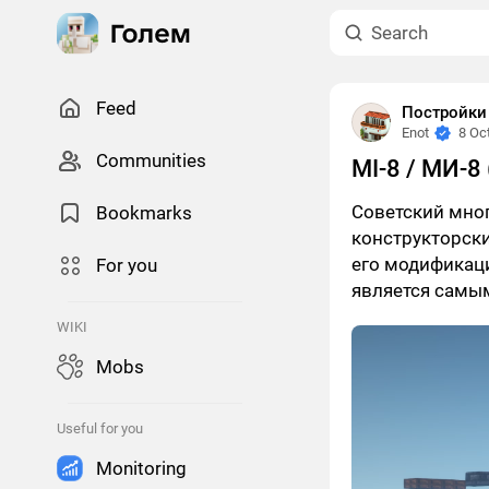
Feed
Постройки
Enot
8 Oc
Сommunities
MI-8 / МИ-8
Советский мно
Bookmarks
конструкторским
его модификаци
For you
является самы
WIKI
Mobs
Useful for you
Monitoring