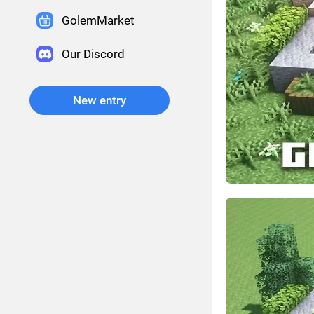
GolemMarket
Our Discord
New entry