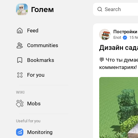
Feed
Постройки
Enot
15 N
Сommunities
Дизайн сад
💬 Что ты дума
Bookmarks
комментариях!
For you
WIKI
Mobs
Useful for you
Monitoring