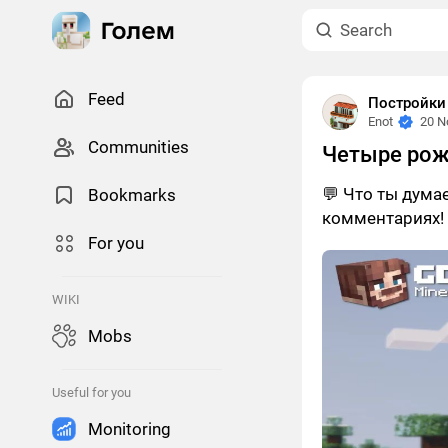
Feed
Постройки
Enot
20 N
Сommunities
Четыре рож
💬 Что ты дума
Bookmarks
комментариях!
For you
WIKI
Mobs
Useful for you
Monitoring