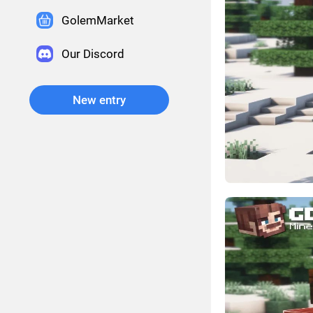
GolemMarket
Our Discord
New entry