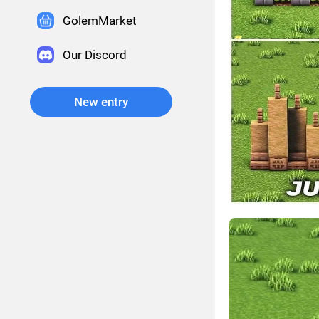
GolemMarket
Our Discord
New entry