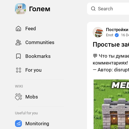
Feed
Постройки
Enot
16 D
Сommunities
Простые за
💬 Что ты дума
Bookmarks
комментариях!
— Автор: disrupt
For you
WIKI
Mobs
Useful for you
Monitoring