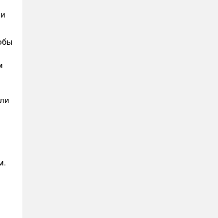
ли
обы
м
сли
м.