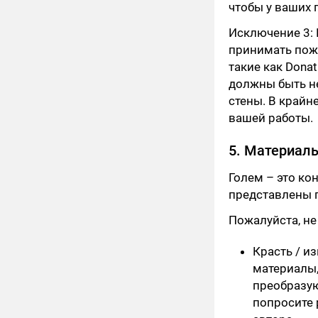
чтобы у ваших 
Исключение 3:
принимать поже
такие как Dona
должны быть не
стены. В крайн
вашей работы.
5. Материал
Голем – это ко
представлены п
Пожалуйста, не
Красть / и
материалы,
преобразую
попросите 