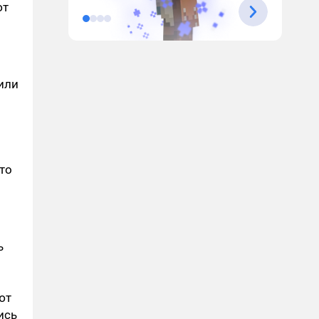
ют
или
то
ь
ют
ись