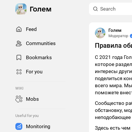
Feed
Голем
Модератор
Сommunities
Правила об
С 2021 года Г
Bookmarks
которое раздел
интересы друг
For you
поделиться кон
всего мира. Мы
WIKI
поможете внест
Mobs
Сообщество ра
обстановку, мо
Useful for you
неподобающее 
Monitoring
Здесь есть чем 