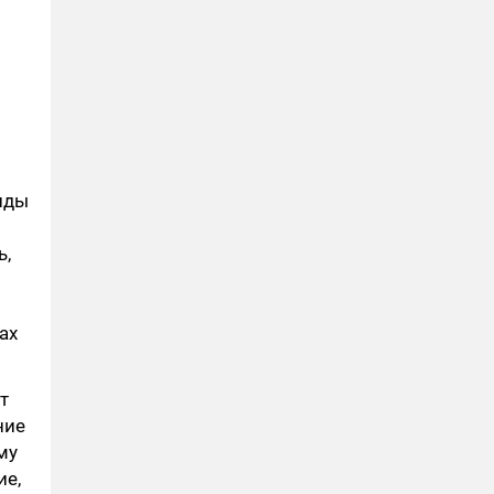
нды
ь,
ах
т
ние
му
ие,