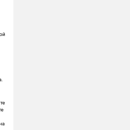
ной
а.
те
те
на