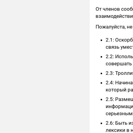
От членов соо
взаимодействи
Пожалуйста, не
2.1: Оскор
связь умес
2.2: Испол
совершать 
2.3: Тролл
2.4: Начина
который ра
2.5: Разме
информацие
серьезным
2.6: Быть
лексики в н