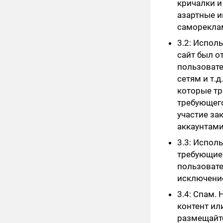
кричалки и
азартные и
саморекла
3.2: Испол
сайт был о
пользовате
сетям и т.
которые тр
требующего 
участие за
аккаунтами
3.3: Испол
требующие
пользовате
исключение
3.4: Спам.
контент ил
размещайте