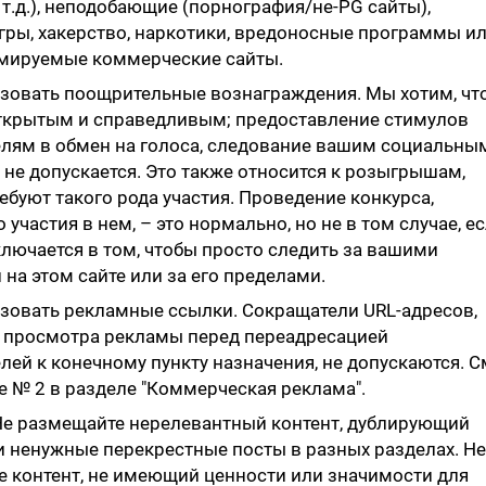
 т.д.), неподобающие (порнография/не-PG сайты),
гры, хакерство, наркотики, вредоносные программы и
мируемые коммерческие сайты.
ьзовать поощрительные вознаграждения. Мы хотим, чт
ткрытым и справедливым; предоставление стимулов
лям в обмен на голоса, следование вашим социальны
д. не допускается. Это также относится к розыгрышам,
ебуют такого рода участия. Проведение конкурса,
участия в нем, – это нормально, но не в том случае, е
ключается в том, чтобы просто следить за вашими
 на этом сайте или за его пределами.
ьзовать рекламные ссылки. Сокращатели URL-адресов,
 просмотра рекламы перед переадресацией
лей к конечному пункту назначения, не допускаются. С
 № 2 в разделе "Коммерческая реклама".
 Не размещайте нерелевантный контент, дублирующий
и ненужные перекрестные посты в разных разделах. Не
 контент, не имеющий ценности или значимости для