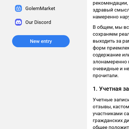
рекомендации,
GolemMarket
здравый смысл.
намеренно нар
Our Discord
В общем, мы вс
сохраняем реа
выходить за ра
New entry
форм приемлемо
содержание или
злонамеренно п
очевидные и не
прочитали.
1. Учетная з
Учетные записи
отзывы, кастом
участниками са
гражданских ди
общее положите