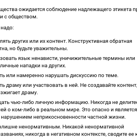
бщества ожидается соблюдение надлежащего этикета п
и с обществом.
 надо:
блять других или их контент. Конструктивная обратная
тна, но будьте уважительны.
ьзовать язык ненависти, уничижительные термины или
личные нападки на других.
ить или намеренно нарушать дискуссию по теме.
ть драму или участвовать в ней. Не создавайте контент
зжигает драму.
щать чью-либо личную информацию. Никогда не делите
й о ком-либо в реальном мире. Это опасно и является
 нарушением неприкосновенности частной жизни.
 излишне ненормативным. Никакой ненормативной
азваниях, никогда в негативном контексте, сводите ее 