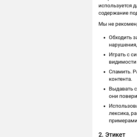
используется д
содержание по
Мы не рекомен
Обходить з
нарушения,
Играть с с
видимости
Спамить. Р
контента.
Выдавать с
они поверил
Использова
лексика, р
примерами
2. Этикет