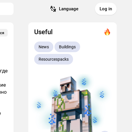
Language
Log in
Useful
ся
News
Buildings
Resourcespacks
где
кие
нно
е