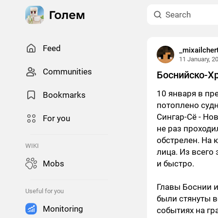
Feed
_mixailcher
11 January, 2
Сommunities
Боснийско-Х
10 января в пр
Bookmarks
потоплено суд
Сингар-Сё - Но
For you
не раз проходи
обстрелен. На 
WIKI
лица. Из всего
Mobs
и быстро.
Главы Боснии и
Useful for you
были стянуты 
Monitoring
событиях на гр