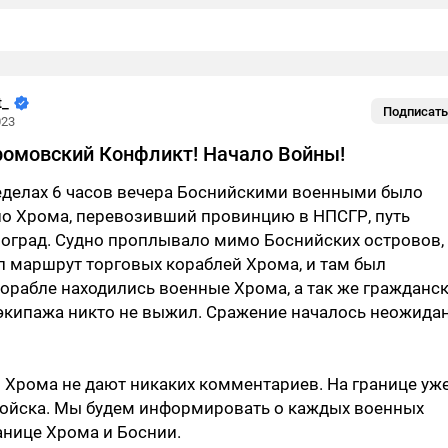
t_
Подписать
023
ромовский Конфликт! Начало Войны!
еделах 6 часов вечера Боснийскими военными было
но Хрома, перевозивший провинцию в НПСГР, путь
воград. Судно проплывало мимо Боснийских островов, 
л маршрут торговых кораблей Хрома, и там был
корабле находились военные Хрома, а так же гражданс
 экипажа никто не выжил. Сражение началось неожида
 Хрома не дают никаких комментариев. На границе уж
войска. Мы будем информировать о каждых военных
анице Хрома и Боснии.