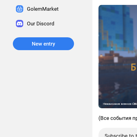
GolemMarket
Our Discord
New entry
(Все события п
Subscribe to 