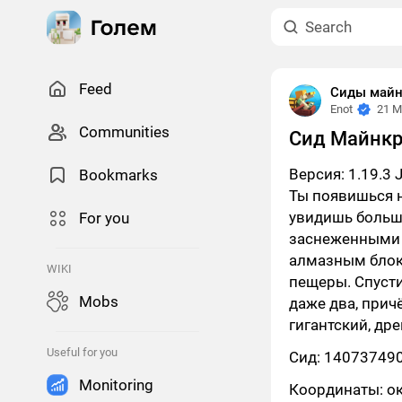
Feed
Сиды майнк
Enot
21 M
Сommunities
Сид Майнкр
Версия: 1.19.3 
Bookmarks
Ты появишься н
увидишь больш
For you
заснеженными в
алмазным блок
WIKI
пещеры. Спусти
Mobs
даже два, прич
гигантский, др
Useful for you
Сид: 14073749
Monitoring
Координаты: о