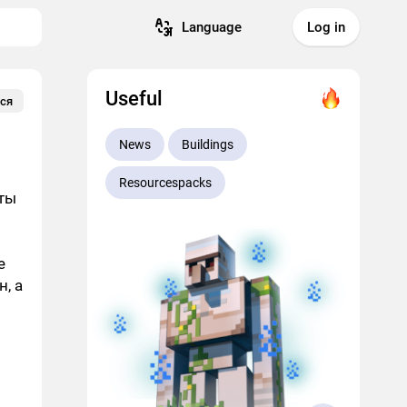
Language
Log in
Useful
ся
News
Buildings
Resourcespacks
 ты
е
, а