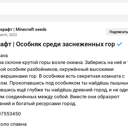
рафт | Minecraft seeds
Подписать
arch, 2023
афт | Особняк среди заснеженных гор
Java
а склоне крутой горы возле океана. Заберись на неё и
ой особняк разбойников, окружённый высокими
ершинами гор. В особняке есть секретная комната с
ом. Прокопавшись под особняком ты найдёшь пышны
вшись ещё глубже ты найдёшь древний город, и не один
ём соединённых между собой. Вместе они образуют
евний и богатый ресурсами город.
07553450
коло спавна