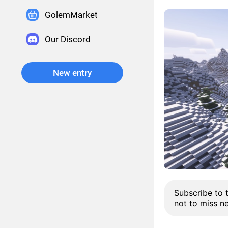
GolemMarket
Our Discord
New entry
Subscribe to 
not to miss n