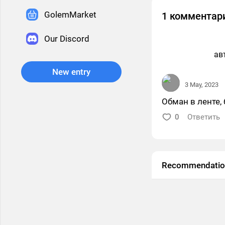
GolemMarket
1 комментар
Our Discord
ав
New entry
3 May, 2023
Обман в ленте,
0
Ответить
Recommendatio