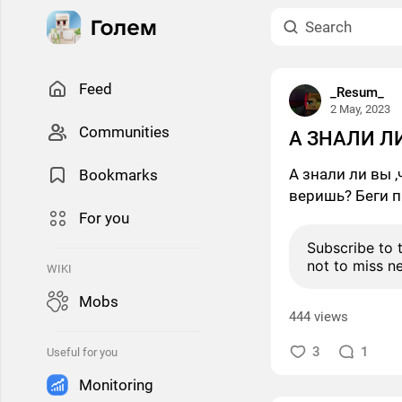
Feed
_Resum_
2 May, 2023
Сommunities
А ЗНАЛИ Л
А знали ли вы 
Bookmarks
веришь? Беги п
For you
Subscribe to 
not to miss n
WIKI
Mobs
444 views
3
1
Useful for you
Monitoring