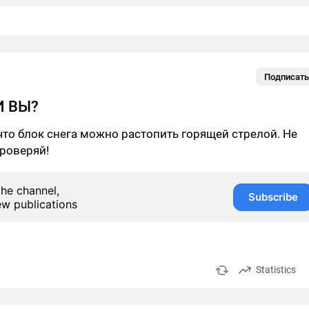
Подписать
И ВЫ?
,что блок снега можно растопить горящей стрелой. Не
роверяй!
the channel,
Subscribe
ew publications
Statistics