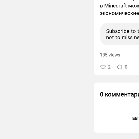
в Minecraft мо
экономические 
Subscribe to 
not to miss n
185 views
2
0
0 комментар
ав