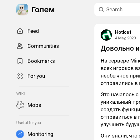
Feed
HotIce1
4 May, 2023
Сommunities
Довольно и
На сервере Min
Bookmarks
всех игроков в
необычное при
For you
отправились в 
WIKI
Это началось с
уникальный про
Mobs
создать функц
отправиться в 
Useful for you
улучшить будущ
Monitoring
Они знали, что