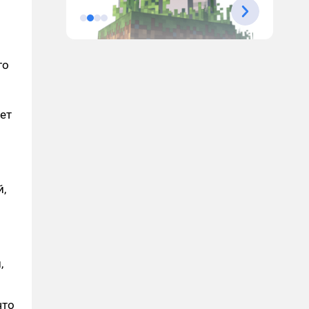
го
дет
й,
,
что