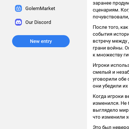
заранее проду
GolemMarket
сценариям. Ког
почувствовали,
Our Discord
После того, ка
события истори
встречу между 
New entry
грани войны. О
к множеству ги
Игроки использ
смелый и неза
уговорили обе 
они убедили их
Когда игроки в
изменился. Не 
выглядело мирн
что изменили х
Это был неверо