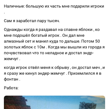
Наличные: большую их часть мне подарили игроки
.
Сам я заработал пару тысяч.
Однажды когда я раздавал на спавне яблоки , ко
мне подошёл богатый игрок . Он дал мне
алмазный сет и манил куда то дальше. Потом 50
золотых яблок с 10м . Когда мы вышли из города я
почувствовал что то неладное и достал эндр-
жемчуг .
когда игрок отвёл меня к обрыву , он достал меч , и
я сразу же кинул эндер-жемчуг . Приземлился я в
фонтан .
Работа: