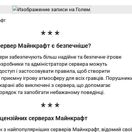
афт
сервер Майнкрафт є безпечніше?
вери забезпечують більш надійне та безпечне ігрове
зробники та адміністратори сервера можуть
оступ і застосовувати правила, щоб створити
 приємну ігрову атмосферу для всіх гравців. Порушник
карані або виключені з сервера, що допомагає
орядок та запобігати небажаному поведінці.
іцензійних серверах Майнкрафт
ин з найпопулярніших серверів Майнкрафт, відомий сво