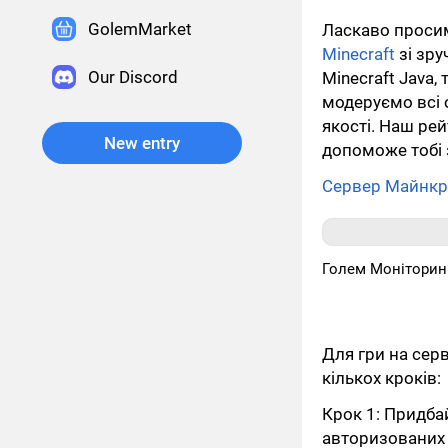
GolemMarket
Ласкаво проси
Minecraft
зі зру
Our Discord
Minecraft Java,
модеруємо всі о
якості. Наш рей
New entry
допоможе тобі 
Сервер Майнкра
Голем Моніторин
Для гри на серв
кількох кроків:
Крок 1: Придбай
авторизованих