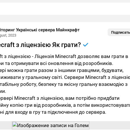
торинг Українські сервера Майнкрафт
Подписать
gust, 2023
craft з ліцензією Як грати?
t з ліцензією - Ліцензія Minecraft дозволяє вам грати в
ри та отримувати всі оновлення від розробників.
ері можна грати разом з іншими гравцями, будувати,
иживати у гральному світі. Сервери Minecraft з ліцензі
абільну роботу, безпеку та якісну гральну взаємодію з
ми.
рвері Minecraft з ліцензією, вам потрібно придбати
ійну копію гри від розробників, а потім використовуват
ані для входу в гру та підключення до сервера.