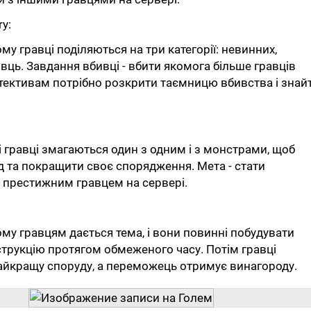
ry:
му гравці поділяються на три категорії: невинних,
ивць. Завдання вбивці - вбити якомога більше гравців
етективам потрібно розкрити таємницю вбивства і знай
 гравці змагаються один з одним і з монстрами, щоб
д та покращити своє спорядження. Мета - стати
 престижним гравцем на сервері.
ому гравцям дається тема, і вони повинні побудувати
струкцію протягом обмеженого часу. Потім гравці
айкращу споруду, а переможець отримує винагороду.