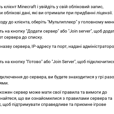
ь клієнт Minecraft і увійдіть у свій обліковий запис,
облікові дані, які ви отримали при придбанні ліцензії.
ходу до клієнта, оберіть "Мультиплеєр" у головному мен
ть на кнопку "Додати сервер" або "Join server", щоб дода
рт сервера до списку.
 назву сервера, IP-адресу та порт, надані адміністратор
ть на кнопку "Готово" або "Join Server", щоб підключитис
ідключення до сервера, ви будете знаходитися у грі раз
ями.
 кожен сервер може мати свої правила та вимоги до
онайтеся, що ви ознайомилися з правилами сервера та
х, щоб підтримувати справедливе та приємне ігрове