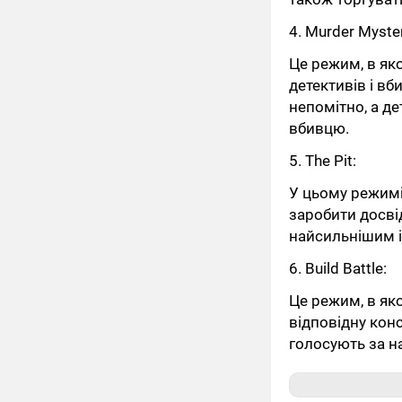
4. Murder Myste
Це режим, в яко
детективів і вб
непомітно, а д
вбивцю.
5. The Pit:
У цьому режимі
заробити досві
найсильнішим і
6. Build Battle:
Це режим, в як
відповідну кон
голосують за н