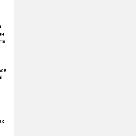
й
ни
та
ься
і
ах