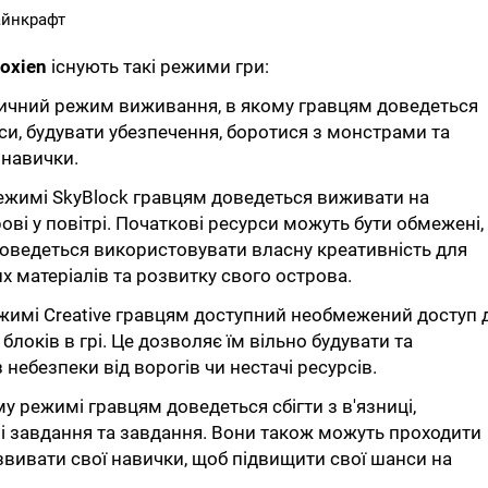
айнкрафт
ooxien
існують такі режими гри:
ласичний режим виживання, в якому гравцям доведеться
си, будувати убезпечення, боротися з монстрами та
 навички.
 режимі SkyBlock гравцям доведеться виживати на
ві у повітрі. Початкові ресурси можуть бути обмежені,
оведеться використовувати власну креативність для
х матеріалів та розвитку свого острова.
режимі Creative гравцям доступний необмежений доступ 
а блоків в грі. Це дозволяє їм вільно будувати та
небезпеки від ворогів чи нестачі ресурсів.
ому режимі гравцям доведеться сбігти з в'язниці,
і завдання та завдання. Вони також можуть проходити
звивати свої навички, щоб підвищити свої шанси на