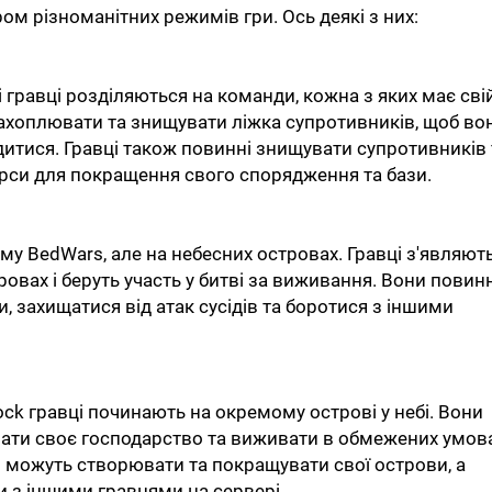
м різноманітних режимів гри. Ось деякі з них:
 гравці розділяються на команди, кожна з яких має сві
 захоплювати та знищувати ліжка супротивників, щоб во
дитися. Гравці також повинні знищувати супротивників 
рси для покращення свого спорядження та бази.
му BedWars, але на небесних островах. Гравці з'являют
овах і беруть участь у битві за виживання. Вони повинн
, захищатися від атак сусідів та боротися з іншими
ock гравці починають на окремому острові у небі. Вони
ати своє господарство та виживати в обмежених умов
ці можуть створювати та покращувати свої острови, а
и з іншими гравцями на сервері.