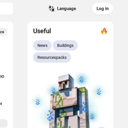
Language
Log in
Useful
ся
News
Buildings
Resourcespacks
єю
и