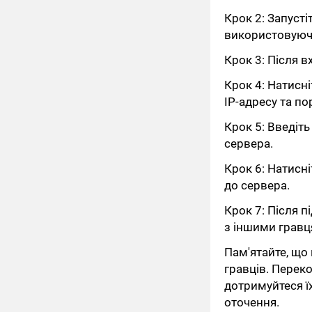
Крок 2: Запустіт
використовуючи 
Крок 3: Після в
Крок 4: Натисні
IP-адресу та по
Крок 5: Введіть
сервера.
Крок 6: Натисні
до сервера.
Крок 7: Після п
з іншими гравц
Пам'ятайте, що
гравців. Перек
дотримуйтеся ї
оточення.