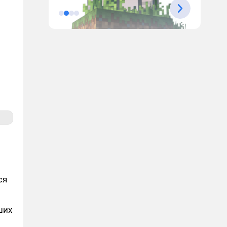
ся
ших