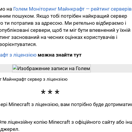
мо на
Голем Моніторинг Майнкрафт — рейтинг серверів
чним пошуком. Якщо тобі потрібен найкращий сервер
 то ти потрапив за адресою. Ми ретельно відбираємо і
публіковані сервери, щоб ти міг бути впевнений у їхній
тинг заснований на чесних оцінках користувачів і
зорієнтуватися.
фт з ліцензією
можна знайти тут
г Майнкрафт сервер з ліцензією
ері Minecraft з ліцензією, вам потрібно буде дотримати
те ліцензійну копію Minecraft з офіційного сайту або ін
 джерел.