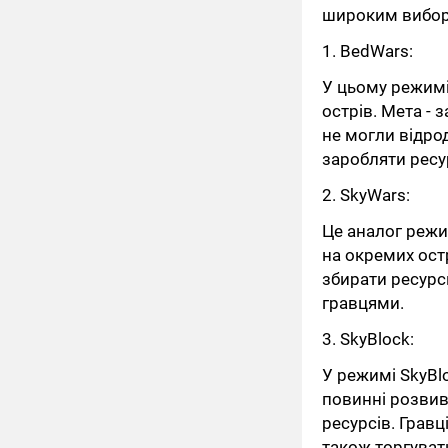
широким виборо
1. BedWars:
У цьому режимі
острів. Мета -
не могли відро
заробляти ресу
2. SkyWars:
Це аналог режи
на окремих остр
збирати ресурси
гравцями.
3. SkyBlock:
У режимі SkyBl
повинні розвив
ресурсів. Грав
також торгуват