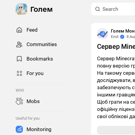
Feed
Голем Моні
Enot
8 Au
Сommunities
Сервер Mine
Сервер Minecraf
Bookmarks
повну версію г
На такому серв
For you
досліджувати, в
забезпечують ст
WIKI
іншими гравця
Mobs
Щоб грати на се
офіційну ліценз
свої облікові д
Useful for you
Monitoring