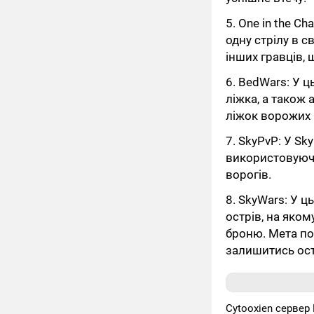
5. One in the C
одну стрілу в с
інших гравців, 
6. BedWars: У 
ліжка, а також 
ліжок ворожих
7. SkyPvP: У Sk
використовуючи 
ворогів.
8. SkyWars: У 
острів, на яко
броню. Мета по
залишитись ос
Cytooxien сервер