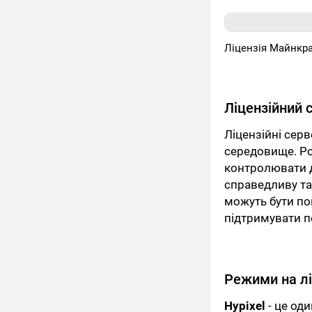
Ліцензія Майнкр
Ліцензійний 
Ліцензійні сер
середовище. Ро
контролювати д
справедливу та
можуть бути по
підтримувати п
Режими на л
Hypixel
- це од