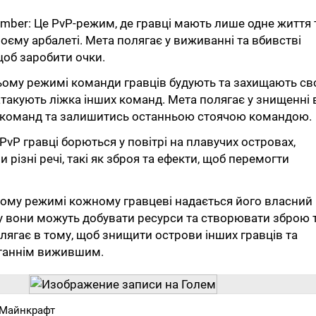
hamber: Це PvP-режим, де гравці мають лише одне життя 
воєму арбалеті. Мета полягає у виживанні та вбивстві
щоб заробити очки.
цьому режимі команди гравців будують та захищають св
атакують ліжка інших команд. Мета полягає у знищенні 
 команд та залишитись останньою стоячою командою.
yPvP гравці борються у повітрі на плавучих островах,
різні речі, такі як зброя та ефекти, щоб перемогти
цьому режимі кожному гравцеві надається його власний
му вони можуть добувати ресурси та створювати зброю 
лягає в тому, щоб знищити острови інших гравців та
таннім вижившим.
 Майнкрафт