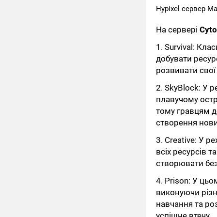
Hypixel сервер М
На сервері
Cyt
1. Survival: К
добувати ресур
розвивати свої
2. SkyBlock: У
плавучому остро
тому гравцям д
створення нови
3. Creative: У 
всіх ресурсів т
створювати без 
4. Prison: У ць
виконуючи різн
навчання та ро
успішне втечу.