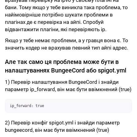
врахував перевірку на ipv6 у своєму плагіні на
бани. Тому якщо у тебе виникла така проблема, то
найімовірніше потрібно шукати проблеми в
плагінах де є перевірка на айпі. Спробуй
відвантажити плагіни, які перевіряють ip.
Якщо у тебе немає проблеми, а у гравця вона є. То
значить кодер не врахував певний тип айпі адрес.
Але так само ця проблема може бути в
налаштуваннях BungeeCord або spigot.yml
1) Перевір налаштування BungeeCord і знайди
параметр ip_forward, він має бути ввімкнений (true)
ip_forward: true
2) Перевір конфіг spigot.yml і знайди параметр
bungeecord, він має бути ввімкнений (true)