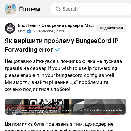
EnotTeam - Створення серверів Майнкрафта
•
BungeeCo
Подписаться
Enot
2 September, 2023
Як вирішити проблему BungeeCord IP
Forwarding error
Нещодавно зіткнувся з помилкою, яка не пускала
гравців на сервер If you wish to use ip forwarding
please enable it in your bungeecord config as well
Ми змогли знайти рішення цієї проблеми та
хочемо поділитися з тобою!
Ця помилка була пов'язана з тим, що кодер не