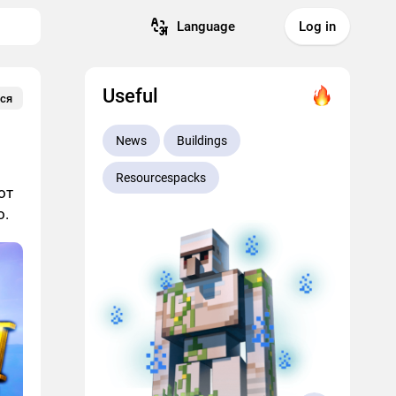
Language
Log in
Useful
ся
News
Buildings
Resourcespacks
от
о.