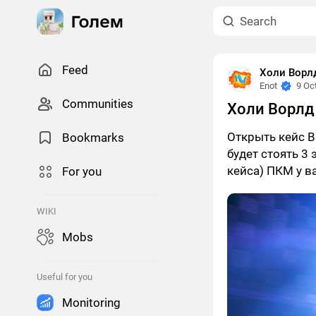
Feed
Холи Ворлд
Enot
9 Oc
Сommunities
Холи Ворлд
Открыть кейс 
Bookmarks
будет стоять 3
кейса) ПКМ у ва
For you
WIKI
Mobs
Useful for you
Monitoring