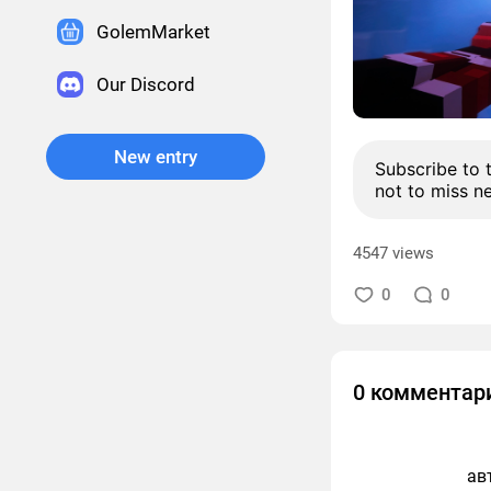
GolemMarket
Our Discord
New entry
Subscribe to 
not to miss n
4547 views
0
0
0 комментар
ав