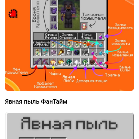
Явная пыль ФанТайм