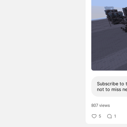
Subscribe to 
not to miss n
807 views
5
1