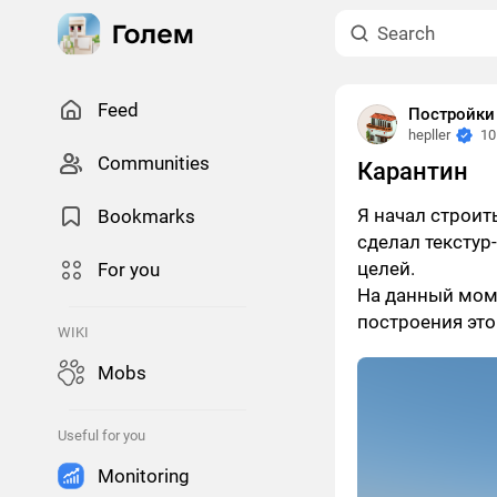
Feed
Постройки
hepller
10
Сommunities
Карантин
Я начал строит
Bookmarks
сделал текстур
целей.
For you
На данный мом
построения это
WIKI
Mobs
Useful for you
Monitoring