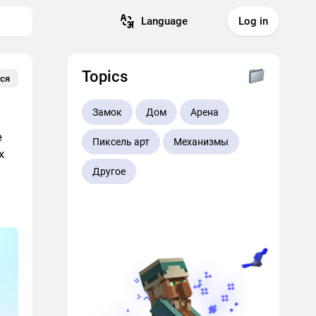
Language
Log in
Topics
ся
Замок
Дом
Арена
е
Пиксель арт
Механизмы
х
Другое