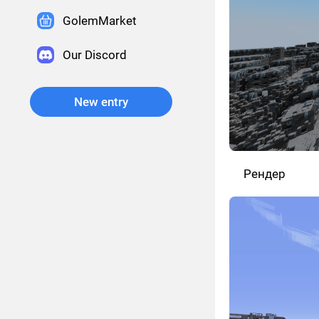
GolemMarket
Our Discord
New entry
Рендер