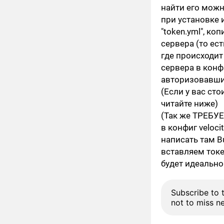
найти его можн
при установке 
"token.yml"
, ко
сервера (то ест
где происходит
сервера в конф
авторизовавши
(Если у вас сто
читайте ниже)
(Так же ТРЕБУЕ
в конфиг velocit
написать там Bu
вставляем токе
будет идеальн
Subscribe to 
not to miss n