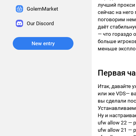
лучший прокси 
GolemMarket
сейчас на него
поговорим немн
Our Discord
даёт стабильну
— что гораздо 
больше игроков,
New entry
меньше экспло
Первая ча
Итак, давайте 
или же VDS— ва
вы сделали пос
Устанавливаем
Ну и настраив
ufw allow 22
— р
ufw allow 21
— р