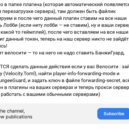
о в папке плагина (которая автоматический появляетс
и перезагрузке сервера), там должен быть файлик
пируем и после чего данный плагин ставим на все наши
ь Лобби (если нету лобби — не ставим), ну и ваши серв
 какой то геймплей), после чего вставляем на все наши
иг данный токен, теперь на наш сервер никто не зайдёт
сь!
ит велосити — то на него не надо ставить БанжиГуард,
ТСЯ сделать данные действия если у вас Велосити : за
y (Velocity.Toml), найти player-info-forwarding-mode и
ngeeGuard, и задать ключ в файле forwarding-secret, всё
н в плагины на ваших серверах и теперь прокси серве
о работать с вашими обычными серверами)
the channel,
Subscribe
ew publications