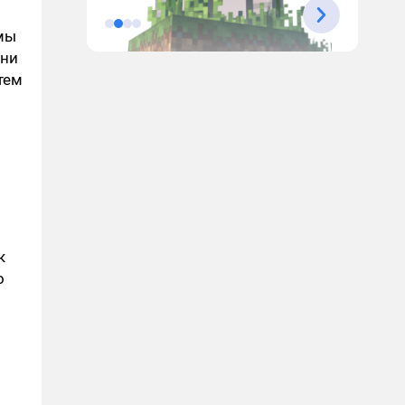
 мы
ени
тем
к
о