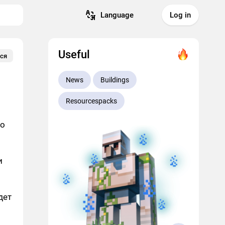
Language
Log in
Useful
ся
News
Buildings
Resourcespacks
но
и
дет