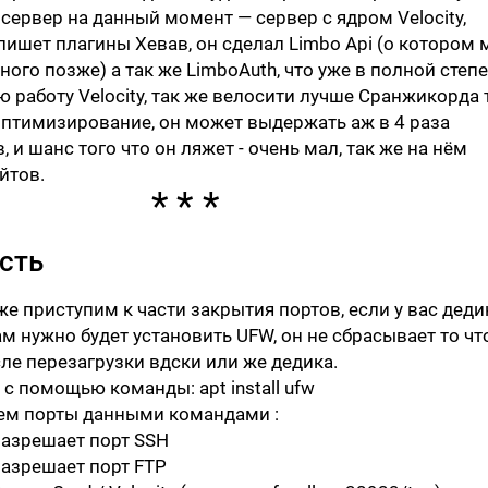
сервер на данный момент — сервер с ядром Velocity,
 пишет плагины Хевав, он сделал Limbo Api (о котором
ого позже) а так же LimboAuth, что уже в полной степ
ю работу Velocity, так же велосити лучше Сранжикорда 
оптимизирование, он может выдержать аж в 4 раза
 и шанс того что он ляжет - очень мал, так же на нём
йтов.
сть
уже приступим к части закрытия портов, если у вас деди
м нужно будет установить UFW, он не сбрасывает то чт
ле перезагрузки вдски или же дедика.
 с помощью команды:
apt install ufw
аем порты данными командами :
азрешает порт SSH
азрешает порт FTP