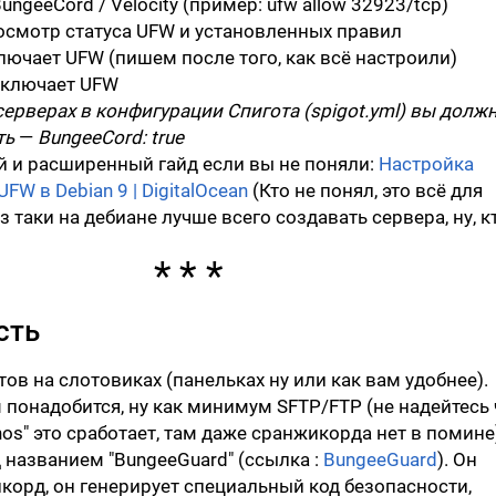
ungeeCord / Velocity (пример: ufw allow 32923/tcp)
смотр статуса UFW и установленных правил
ючает UFW (пишем после того, как всё настроили)
ключает UFW
 серверах в конфигурации Спигота (spigot.yml) вы долж
ть
—
BungeeCord: true
 и расширенный гайд если вы не поняли:
Настройка
FW в Debian 9 | DigitalOcean
(Кто не понял, это всё для
з таки на дебиане лучше всего создавать сервера, ну, к
сть
ов на слотовиках (панельках ну или как вам удобнее).
 понадобится, ну как минимум SFTP/FTP (не надейтесь 
nos" это сработает, там даже сранжикорда нет в помине
д названием "BungeeGuard" (ссылка :
BungeeGuard
). Он
корд, он генерирует специальный код безопасности,