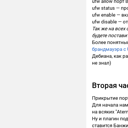
ufw allow
порт B
ufw status
— про
ufw enable
— вкл
ufw disable
— от
Так же на всех
будете постави
Более понятный
брандмауэра с U
Дебиана, как ра
не знал)
Вторая ча
Прикрытие порт
Для начала нам
на всяких "Ater
Ну и плагин по
ставится Банжи