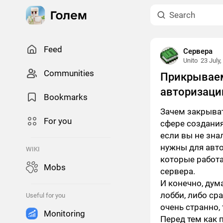
Feed
Сервера
Unito
23 July,
Сommunities
Прикрываем
авторизаци
Bookmarks
Зачем закрыват
For you
сфере создания
если вы не зна
нужны для автор
WIKI
которые работ
Mobs
сервера.
И конечно, дум
лобби, либо ср
Useful for you
очень странно,
Monitoring
Перед тем как 