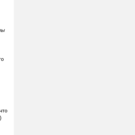
ны
то
что
)