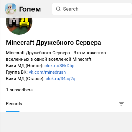
Minecraft Дружебного Сервера
Minecraft Дружебного Сервера - Это множество
вселенных в одной вселленой Minecraft.
Вики MД (Новое):
clck.ru/35kDbp
Группа ВК:
vk.com/minedrush
Вики MД (Старое):
clck.ru/34aq2q
1
subscribers
Records