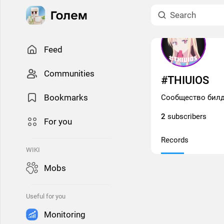
Feed
Сommunities
#THIUIOS
Bookmarks
Сообщество билде
2
subscribers
For you
Records
WIKI
Mobs
Useful for you
Monitoring