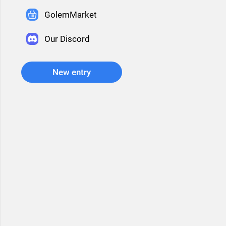
GolemMarket
Our Discord
New entry