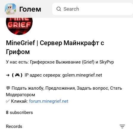
MineGrief | Сервер Майнкрафт с
Грифом
У нас есть: Гриферское Выживание (Grief) и SkyPvp
➜ ❪🎮❫ IP адрес сервера: golem.minegrief.net
💬 Подать жалобу, Предложения, Задать вопрос, Стать
Модератором
✅ Кликай:
forum.minegrief.net
8
subscribers
Records