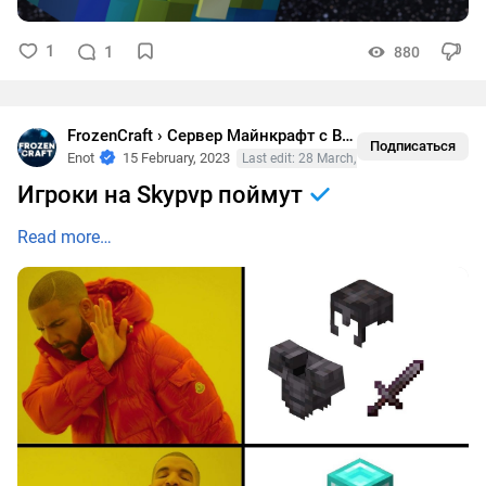
1
1
880
FrozenCraft › Сервер Майнкрафт с Выживанием
•
Жизн
Подписаться
Enot
15 February, 2023
Last edit: 28 March, 2023
Игроки на Skypvp поймут
Read more…