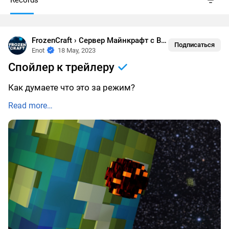
Records
FrozenCraft › Сервер Майнкрафт с Выживанием
•
Жизн
Подписаться
Enot
18 May, 2023
Спойлер к трейлеру
Как думаете что это за режим?
Read more…