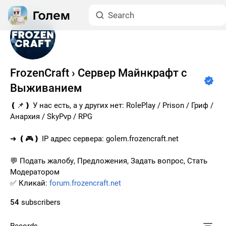
FrozenCraft › Сервер Майнкрафт с
Выживанием
❪📌❫ У нас есть, а у других нет: RolePlay / Prison / Гриф /
Анархия / SkyPvp / RPG
➜ ❪🎮❫ IP адрес сервера: golem.frozencraft.net
💬 Подать жалобу, Предложения, Задать вопрос, Стать
Модератором
✅ Кликай:
forum.frozencraft.net
54
subscribers