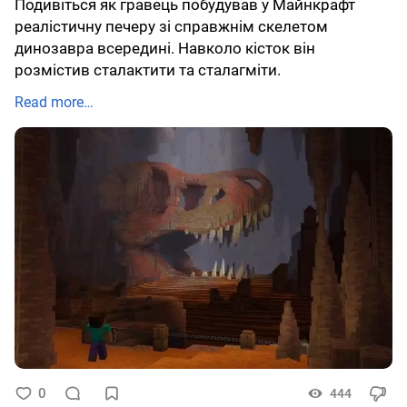
Подивіться як гравець побудував у Майнкрафт
реалістичну печеру зі справжнім скелетом
динозавра всередині. Навколо кісток він
розмістив сталактити та сталагміти.
Read more…
0
444