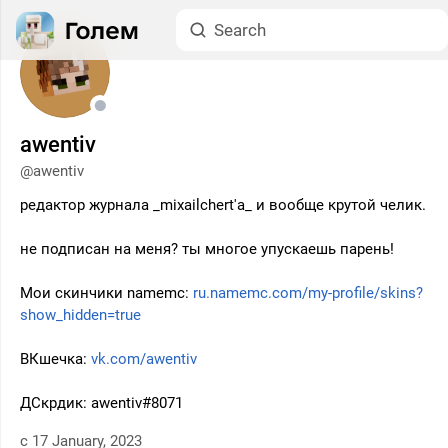
awentiv
@awentiv
редактор журнала _mixailchert'a_ и вообще крутой челик.
не подписан на меня? ты многое упускаешь парень!
Мои скинчики namemc:
ru.namemc.com/my-profile/skins?
show_hidden=true
ВКшечка:
vk.com/awentiv
ДСкрдик: awentiv#8071
с 17 January, 2023