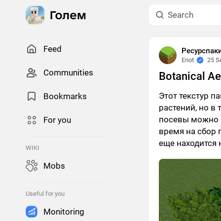
Feed
Ресурспак
Enot
25 S
Сommunities
Botanical Ae
Этот текстур па
Bookmarks
растений, но в
посевы можно б
For you
время на сбор 
еще находится 
WIKI
Mobs
Useful for you
Monitoring