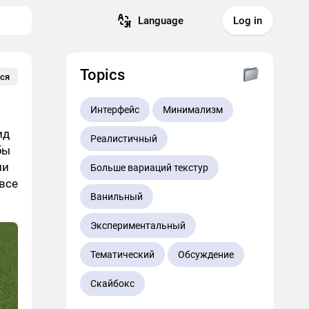
Language
Log in
Topics
ся
Интерфейс
Минимализм
ид
Реалистичный
бы
ли
Больше вариаций текстур
все
Ванильный
Экспериментальный
Тематический
Обсуждение
Скайбокс