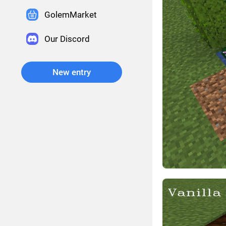
GolemMarket
Our Discord
New entry