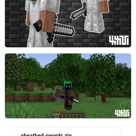
sheathed-swords.zip