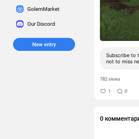
GolemMarket
Our Discord
New entry
Subscribe to 
not to miss n
782 views
1
0
0 комментар