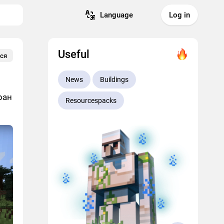
Language
Log in
Useful
ся
News
Buildings
ран
Resourcespacks