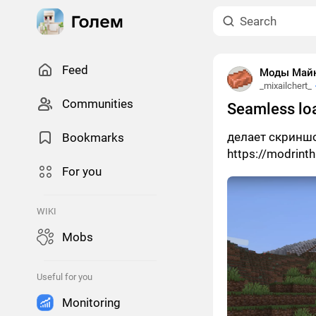
Feed
Моды Май
_mixailchert_
Сommunities
Seamless lo
делает скриншо
Bookmarks
https://modrint
For you
WIKI
Mobs
Useful for you
Monitoring