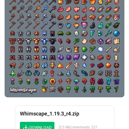
Whimscape_1.19.3_r4.zip
DOWNLOAD
[3,5 МБ] downloads: 227