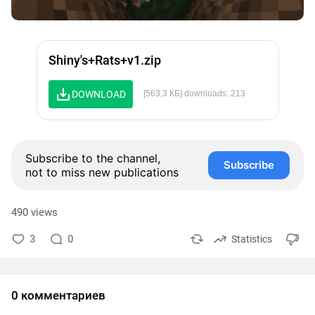
Shiny's+Rats+v1.zip
DOWNLOAD
[563,3 КБ] downloads: 213
Subscribe to the channel,
Subscribe
not to miss new publications
490 views
3
0
Statistics
0 комментариев