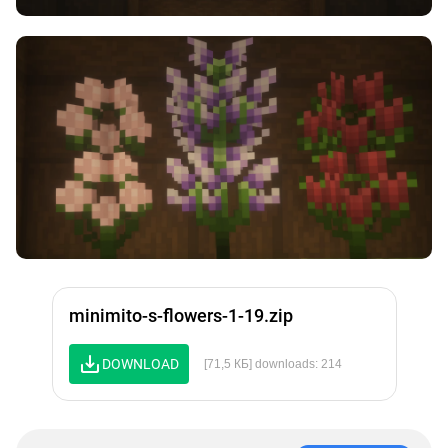
minimito-s-flowers-1-19.zip
DOWNLOAD
[71,5 КБ] downloads: 214