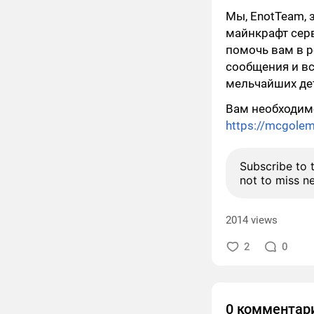
Мы, EnotTeam,
майнкрафт серв
помочь вам в р
сообщения и вс
мельчайших де
Вам необходим
https://mcgole
Subscribe to 
not to miss n
2014 views
2
0
0 комментар