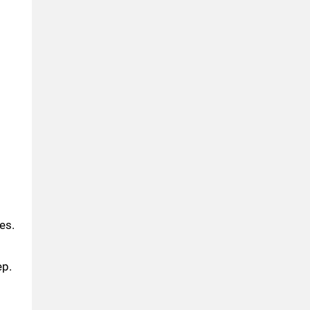
es.
ер.