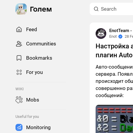
Feed
EnotTeam 
Enot
28 F
Сommunities
Настройка 
плагин Auto
Bookmarks
Авто-сообщени
For you
сервера. Появл
происходит общ
совершенно раз
WIKI
сообщений:
Mobs
Useful for you
Monitoring