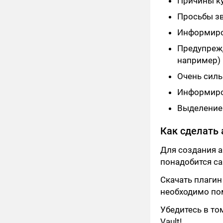
Причины ку
Просьбы зв
Информиро
Предупреж
например)
Очень силь
Информиров
Выделение
Как сделать
Для создания 
понадобится с
Скачать плагин
необходимо поме
Убедитесь в то
Vault!