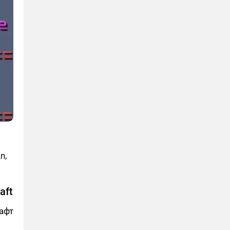
n,
aft
афт