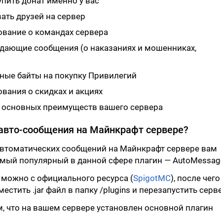
пить донат именно у вас
ать друзей на сервер
вание о командах сервера
дающие сообщения (о наказаниях и мошенниках,
ные байты на покупку Привилегий
ания о скидках и акциях
 основных преимуществ вашего сервера
 авто-сообщения на Майнкрафт сервере?
автоматических сообщений на Майнкрафт сервере вам
амый популярный в данной сфере плагин — AutoMessag
 можно с официального ресурса (
SpigotMC
), после чего
стить .jar файл в папку /plugins и перезапустить серв
м, что на вашем сервере установлен основной плагин