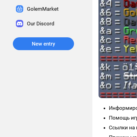
GolemMarket
Our Discord
New entry
Информиро
Помощь игр
Ссылки на