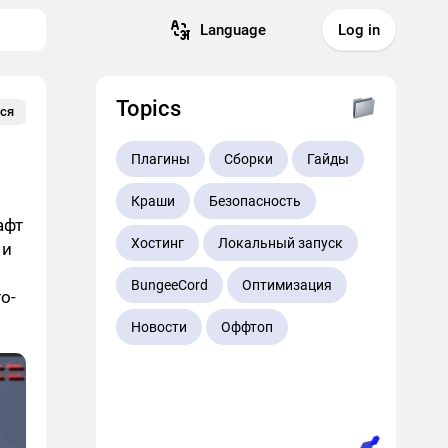
Language
Log in
Topics
ся
Плагины
Сборки
Гайды
Краши
Безопасность
афт
Хостинг
Локальный запуск
 и
BungeeCord
Оптимизация
о-
Новости
Оффтоп