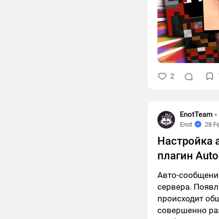
2
EnotTeam 
Enot
28 F
Настройка 
плагин Auto
Авто-сообщени
сервера. Появл
происходит общ
совершенно раз