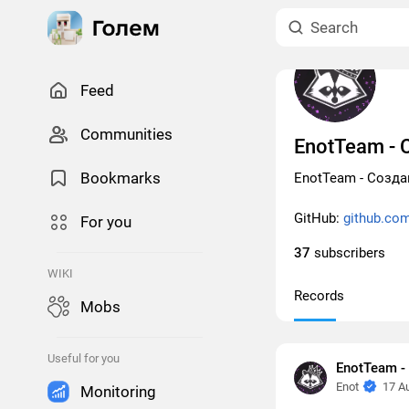
Feed
Сommunities
EnotTeam -
Bookmarks
EnotTeam - Созд
GitHub:
github.co
For you
37
subscribers
WIKI
Records
Mobs
Useful for you
EnotTeam 
Enot
17 A
Monitoring