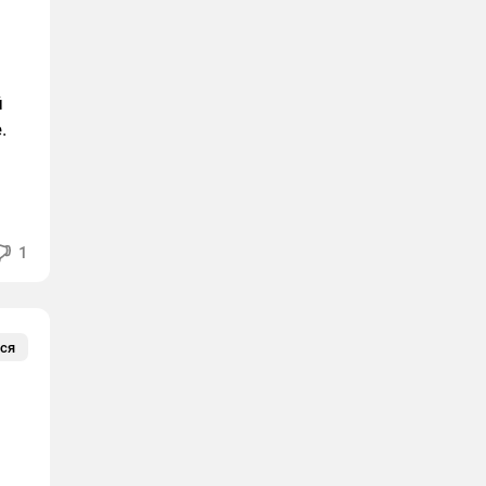
й
.
1
ся