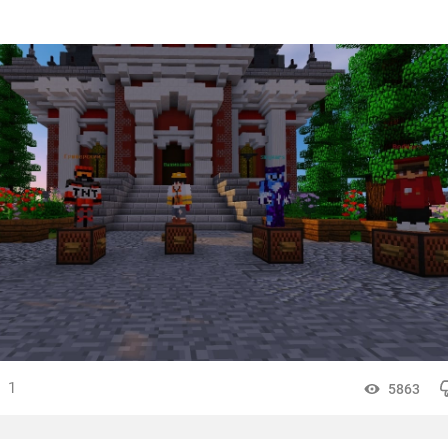
1
5863