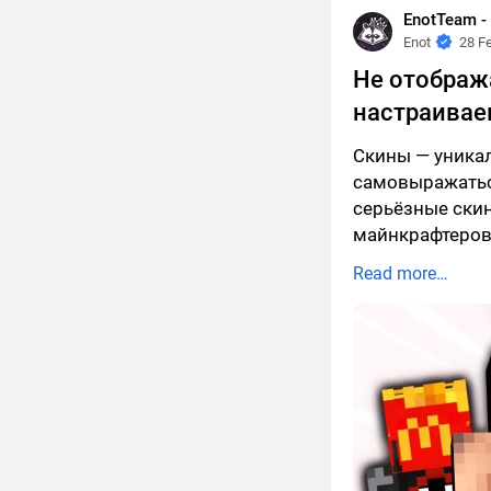
EnotTeam 
Enot
28 F
Не отображ
настраиваем
Скины — уникал
самовыражаться
серьёзные скин
майнкрафтеров
Read more…