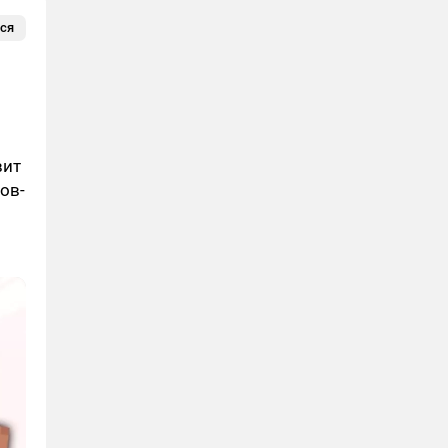
ся
вит
ов-