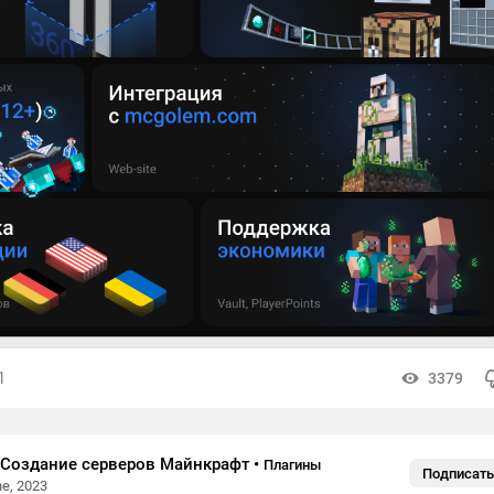
1
3379
- Создание серверов Майнкрафт
•
Плагины
Подписать
ne, 2023