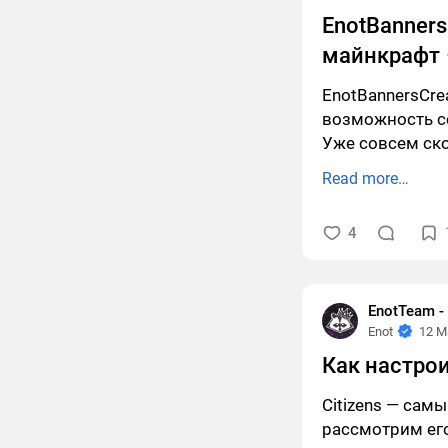
EnotBanners
майнкрафт
EnotBannersCre
возможность со
Уже совсем ско
Read more…
4
EnotTeam 
Enot
12 M
Как настрои
Citizens — сам
рассмотрим его