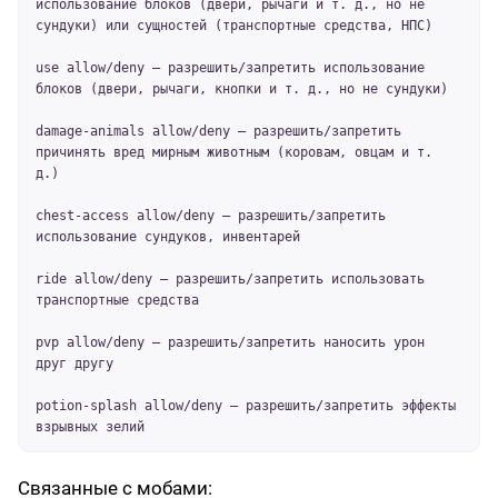
использование блоков (двери, рычаги и т. д., но не
сундуки) или сущностей (транспортные средства, НПС)
use allow/deny – разрешить/запретить использование
блоков (двери, рычаги, кнопки и т. д., но не сундуки)
damage-animals allow/deny – разрешить/запретить
причинять вред мирным животным (коровам, овцам и т.
д.)
chest-access allow/deny – разрешить/запретить
использование сундуков, инвентарей
ride allow/deny – разрешить/запретить использовать
транспортные средства
pvp allow/deny – разрешить/запретить наносить урон
друг другу
potion-splash allow/deny – разрешить/запретить эффекты
взрывных зелий
Связанные с мобами: