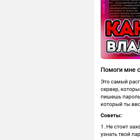
Помоги мне
Это самый расп
сервер, которы
пишешь пароль.
который ты вво
Советы:
1. Не стоит за
узнать твой па