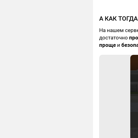
А КАК ТОГД
На нашем серв
достаточно
про
проще
и
безоп