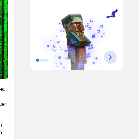
в.
шет
ч
о