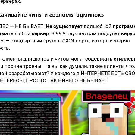
ерверах.
качивайте читы и «взломы админок»
ДЕС — НЕ БЫВАЕТ!
Не существует
волшебной
програм
омать
любой
сервер
. В 99% случаев вам подсунут
виру
% — стандартный брутер RCON-порта, который утерял
сть.
, клиенты для дюпов и читов могут
содержать стилле
й
и прочие трояны — а вы как думали, такие клиенты что,
ной разрабатывают? У каждого в ИНТЕРНЕТЕ ЕСТЬ СВ
ИНТЕРЕСЫ, ПРОСТО ТАК НИЧЕГО НЕ БЫВАЕТ!