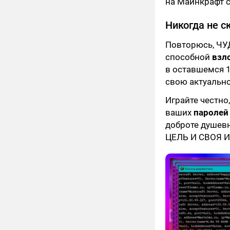
на Майнкрафт с
Никогда не с
Повторюсь, ЧУ
способной
взл
в оставшемся 1
свою актуально
Играйте честно
ваших
пароле
доброте душев
ЦЕЛЬ И СВОЯ 