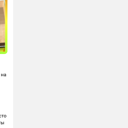
 на
сто
ты