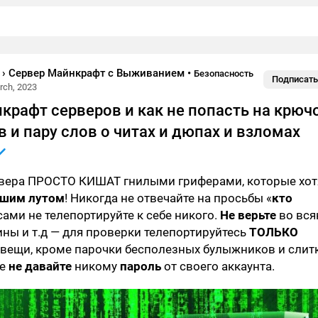
t › Сервер Майнкрафт с Выживанием
•
Безопасность
Подписать
rch, 2023
крафт серверов и как не попасть на крюч
и пару слов о читах и дюпах и взломах
вера ПРОСТО КИШАТ гнилыми гриферами, которые хот
ашим лутом
! Никогда не отвечайте на просьбы «
кто
 сами не телепортируйте к себе никого.
Не верьте
во вся
ины и т.д — для проверки телепортируйтесь
ТОЛЬКО
 вещи, кроме парочки бесполезных булыжников и слит
же
не давайте
никому
пароль
от своего аккаунта.