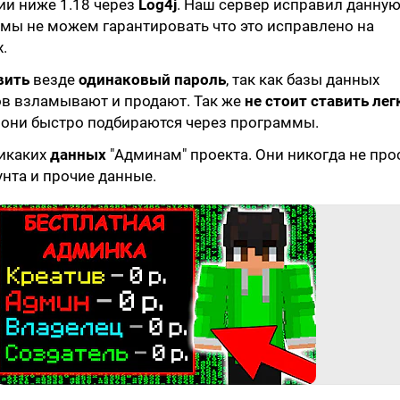
ии ниже 1.18 через
Log4j
. Наш сервер исправил данну
 мы не можем гарантировать что это исправлено на
.
вить
везде
одинаковый пароль
, так как базы данных
ов взламывают и продают. Так же
не стоит ставить
лег
ак они быстро подбираются через программы.
икаких
данных
"Админам" проекта. Они никогда не про
унта и прочие данные.