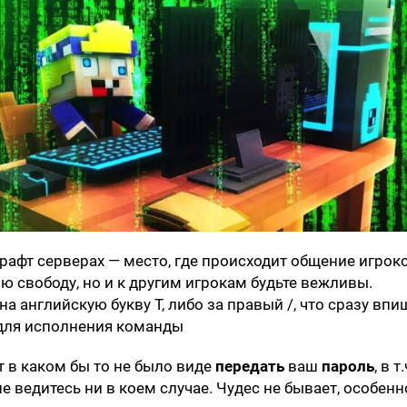
рафт серверах — место, где происходит общение игроко
ю свободу, но и к другим игрокам будьте вежливы.
а английскую букву T, либо за правый /, что сразу впи
 для исполнения команды
т в каком бы то не было виде
передать
ваш
пароль
, в т.
не ведитесь ни в коем случае. Чудес не бывает, особенн