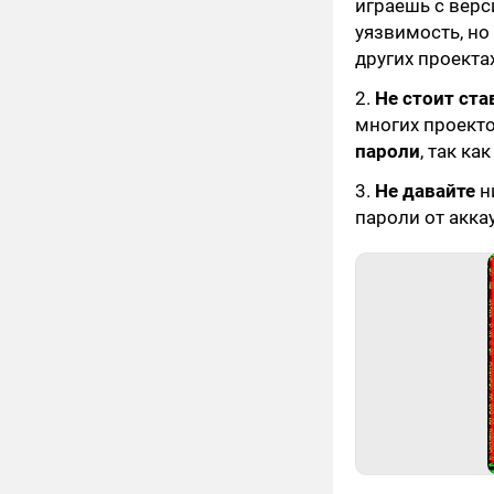
играешь с верс
уязвимость, но
других проектах
2.
Не стоит ста
многих проект
пароли
, так к
3.
Не давайте
н
пароли от акка