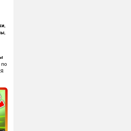
ки
,
сы
,
ры
 по
ОЯ