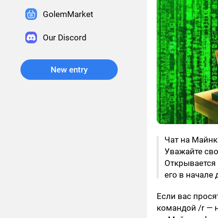
GolemMarket
Our Discord
New entry
Чат на Майнк
Уважайте сво
Открывается н
его в начале
Если вас прося
командой /r — 