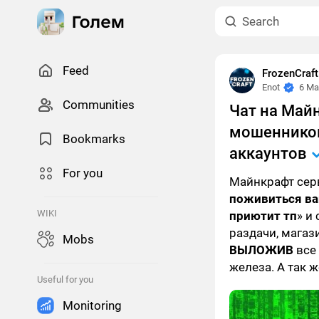
Feed
FrozenCraf
Enot
6 Ma
Сommunities
Чат на Майн
мошенников 
Bookmarks
аккаунтов
For you
Майнкрафт сер
поживиться в
WIKI
приютит тп
» и
раздачи, магаз
Mobs
ВЫЛОЖИВ
все
железа. А так 
Useful for you
Monitoring