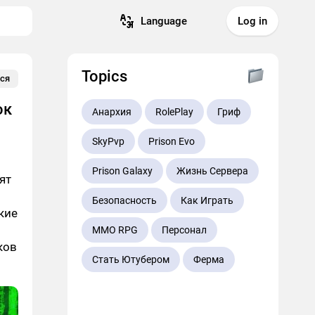
Language
Log in
Topics
ся
ок
Анархия
RolePlay
Гриф
SkyPvp
Prison Evo
Prison Galaxy
Жизнь Сервера
ят
Безопасность
Как Играть
кие
MMO RPG
Персонал
ков
Стать Ютубером
Ферма