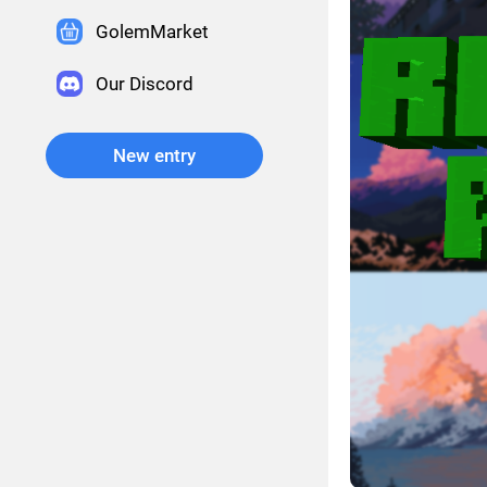
GolemMarket
Our Discord
New entry