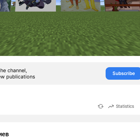
the channel,
Subscribe
ew publications
Statistics
иев