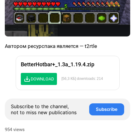
Автором ресурспака является — t2rtle
BetterHotbar+_1.3a_1.19.4.zip
DOWNLOAD
[56,3 КБ] downloads: 214
Subscribe to the channel,
Subscribe
not to miss new publications
954 views