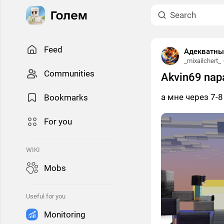
Feed
Адекватны
_mixailchert_
Сommunities
Akvin69 nap
а мне через 7-8
Bookmarks
For you
WIKI
Mobs
Useful for you
Monitoring