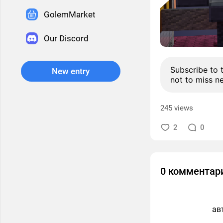
GolemMarket
Our Discord
Subscribe to 
New entry
not to miss n
245 views
2
0
0 комментар
ав