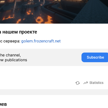
а нашем проекте
с сервера:
golem.frozencraft.net
the channel,
Subscribe
ew publications
Statistics
иев