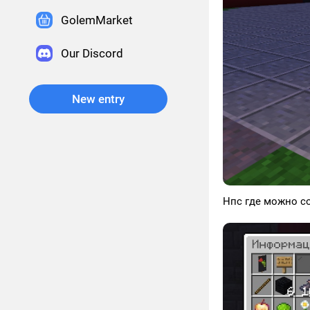
GolemMarket
Our Discord
New entry
Нпс где можно с