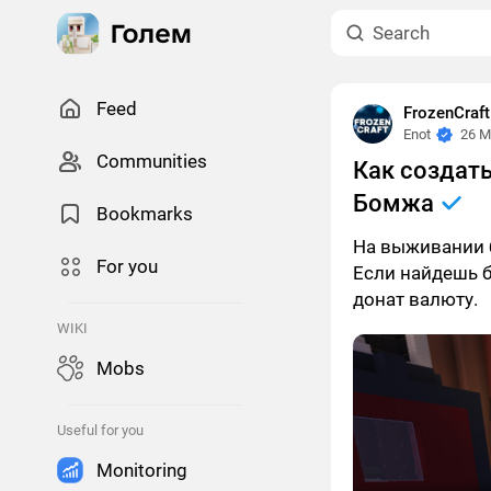
Feed
FrozenCraf
Enot
26 M
Сommunities
Как создат
Бомжа
Bookmarks
На выживании 
For you
Если найдешь б
донат валюту.
WIKI
Mobs
Useful for you
Monitoring