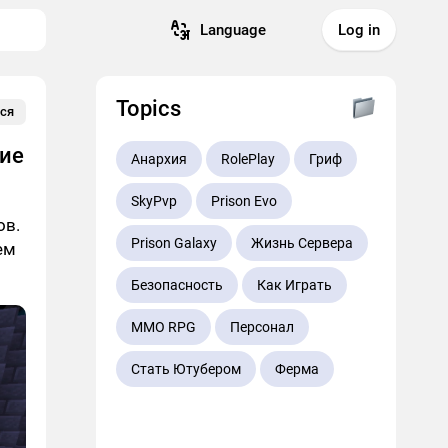
Language
Log in
Topics
ся
ние
Анархия
RolePlay
Гриф
SkyPvp
Prison Evo
ов.
Prison Galaxy
Жизнь Сервера
ем
Безопасность
Как Играть
MMO RPG
Персонал
Стать Ютубером
Ферма