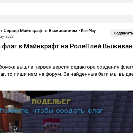
t › Сервер Майнкрафт с Выживанием
•
RolePlay
Подписать
ay, 2023
ь флаг в Майнкрафт на РолеПлей Выжива
бомжа вышла первая версия редактора создания флаг
аг, то пиши нам на форум. За найденные баги мы выда