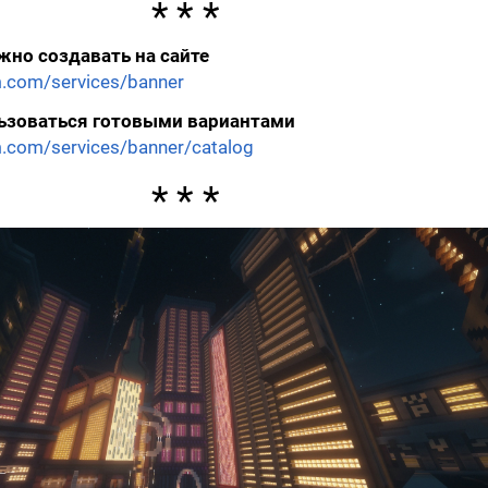
жно создавать на сайте
m.com/services/banner
ьзоваться готовыми вариантами
.com/services/banner/catalog