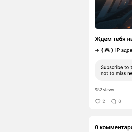
Ждем тебя н
➜ ❪🎮❫ IP адре
Subscribe to 
not to miss n
982 views
2
0
0 комментар