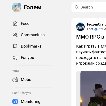
Feed
FrozenCraf
Enot
29 M
Сommunities
MMO RPG в
Bookmarks
Как играть в 
изучать фантас
For you
проходить на н
игроками созда
WIKI
Mobs
Useful for you
Monitoring