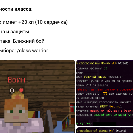
ности класса:
 имеет +20 хп (10 сердечка)
на и защиты
така: Ближний бой
бора: /class warrior