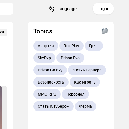
Language
Log in
Topics
ся
Анархия
RolePlay
Гриф
SkyPvp
Prison Evo
Prison Galaxy
Жизнь Сервера
Безопасность
Как Играть
MMO RPG
Персонал
Стать Ютубером
Ферма