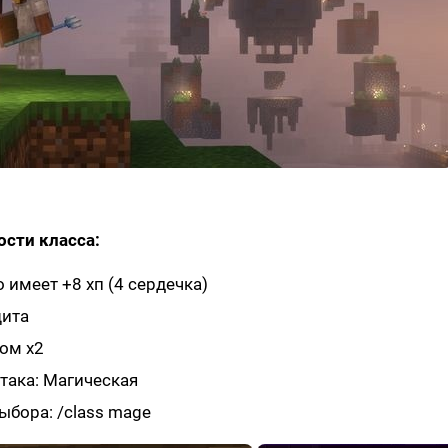
сти класса:
 имеет +8 хп (4 сердечка)
щита
ом х2
така: Магическая
бора: /class mage