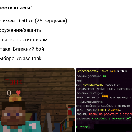
ости класса:
 имеет +50 хп (25 сердечек)
оружения/защиты
она по противникам
така: Ближний бой
бора: /class tank