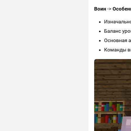
Воин
->
Особен
Изначально
Баланс уро
Основная а
Команды вы