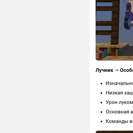
Лучник
->
Особ
Изначально
Низкая за
Урон луком
Основная а
Команды вы