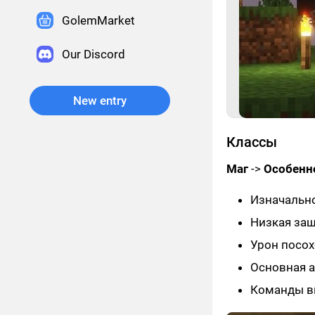
GolemMarket
Our Discord
New entry
Классы
Маг
->
Особенно
Изначально
Низкая за
Урон посох
Основная а
Команды вы