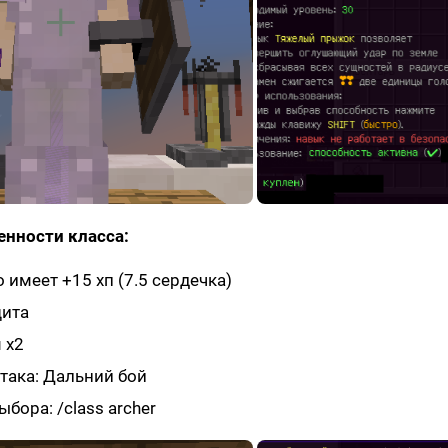
енности класса:
 имеет +15 хп (7.5 сердечка)
щита
 х2
така: Дальний бой
бора: /class archer