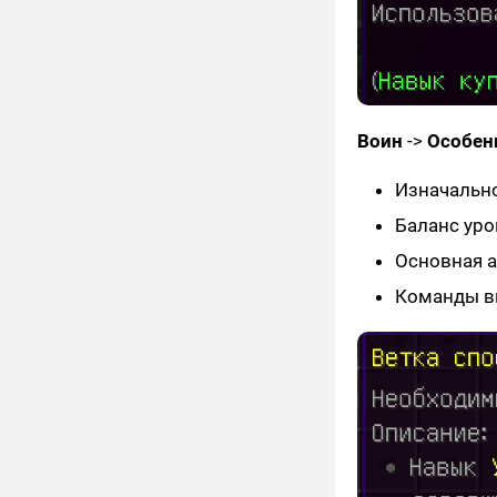
Воин
->
Особен
Изначально
Баланс уро
Основная а
Команды вы