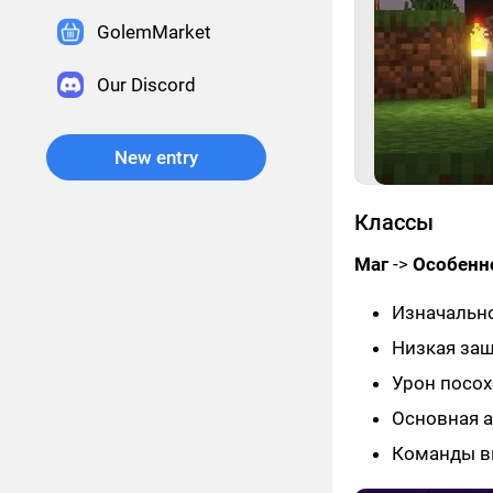
GolemMarket
Our Discord
New entry
Классы
Маг
->
Особенно
Изначально
Низкая за
Урон посох
Основная а
Команды вы