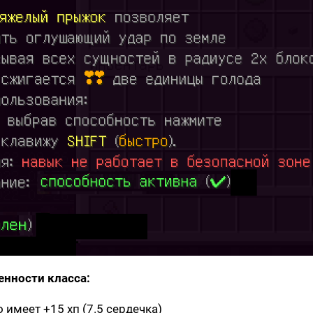
енности класса:
 имеет +15 хп (7.5 сердечка)