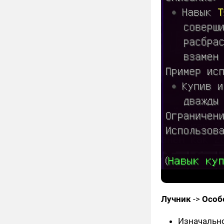
Лучник
->
Особ
Изначально