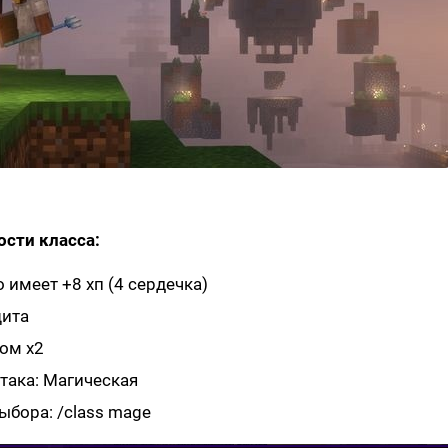
сти класса:
 имеет +8 хп (4 сердечка)
щита
ом х2
така: Магическая
бора: /class mage