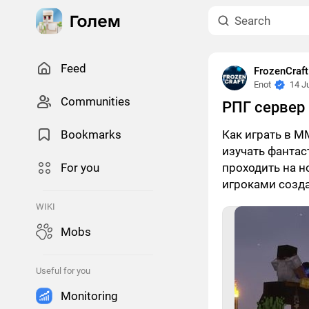
Feed
FrozenCraf
Enot
14 J
Сommunities
РПГ сервер
Bookmarks
Как играть в 
изучать фантас
For you
проходить на н
игроками созда
WIKI
Mobs
Useful for you
Monitoring