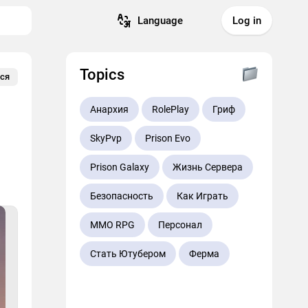
Language
Log in
Topics
ся
Анархия
RolePlay
Гриф
SkyPvp
Prison Evo
Prison Galaxy
Жизнь Сервера
Безопасность
Как Играть
MMO RPG
Персонал
Стать Ютубером
Ферма