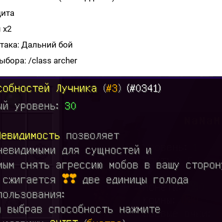
щита
 х2
така: Дальний бой
бора: /class archer