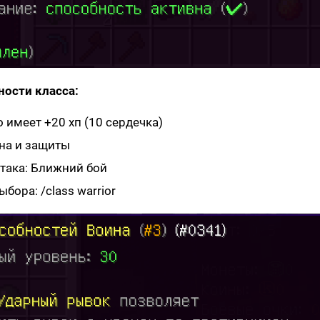
ности класса:
 имеет +20 хп (10 сердечка)
на и защиты
така: Ближний бой
бора: /class warrior