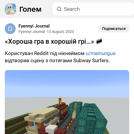
Fyennyi Journal
Подписаться
Fyennyi Journal
13 August, 2023
«Хороша гра в хорошій грі…» 🚞
Користувач Reddit під нікнеймом
u/meinungua
відтворив сцену з потягами Subway Surfers.