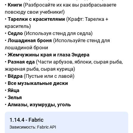
•
Книги
(Разбросайте их как вы разбрасываете
повсюду свои учебники!)
•
Тарелки с красителями
(Крафт: Тарелка +
краситель)
•
Седло
(Используя стенд для седла)
•
Лошадиная броня
(Используйте стенд для
лошадиной брони
•
Жемчужины края и глаза Эндера
•
Разная еда
(Части арбузов, яблоки, сырая рыба,
жареная рыба, сырая курица)
•
Вёдра
(Пустые или с лавой)
•
Все музыкальные диски
•
Яйца
•
Зелья
•
Алмазы, изумруды, уголь
1.14.4 - Fabric
Зависимость: Fabric API