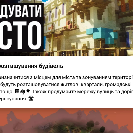
розташування будівель
визначитися з місцем для міста та зонуванням території
е будуть розташовуватися житлові квартали, громадські
 тощо. 🏢🏘🌳 Також продумайте мережу вулиць та дорі
ересування. 🛣