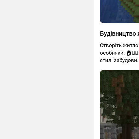
Будівництво
Створіть житлов
особняки. 🏠👷‍
стилі забудови.