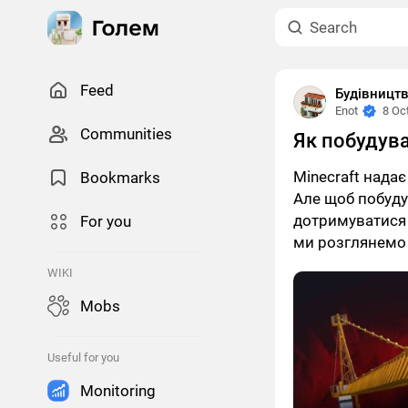
Feed
Будівництв
Enot
8 Oc
Сommunities
Як побудув
Minecraft нада
Bookmarks
Але щоб побуду
дотримуватися 
For you
ми розглянемо
WIKI
Mobs
Useful for you
Monitoring