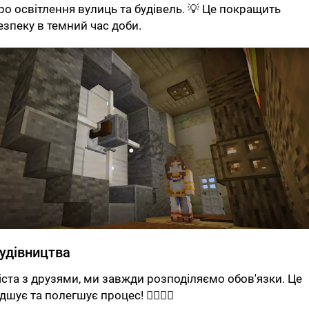
ро освітлення вулиць та будівель. 💡 Це покращить
езпеку в темний час доби.
будівництва
іста з друзями, ми завжди розподіляємо обов'язки. Це
є та полегшує процес! 👷‍♂️👷‍♀️