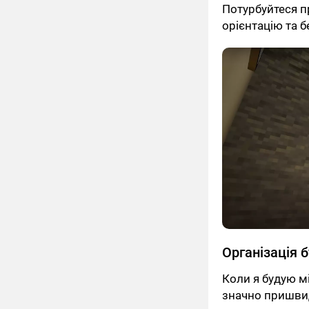
Потурбуйтеся п
орієнтацію та б
Організація 
Коли я будую м
значно пришвидшу