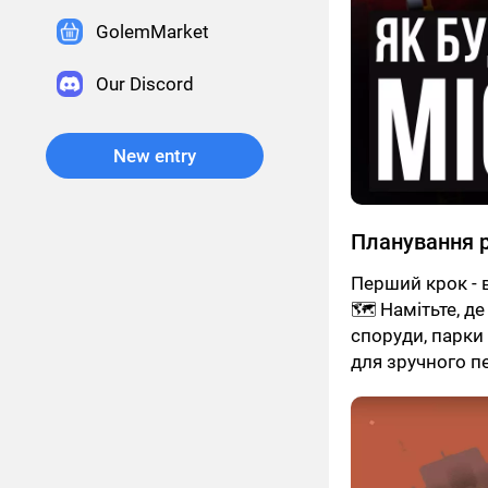
GolemMarket
Our Discord
New entry
Планування 
Перший крок - 
🗺 Намітьте, д
споруди, парки
для зручного п