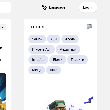
Language
Log in
Topics
ся
Замок
Дім
Арена
ня.
Піксель Арт
Механізми
ті
Інтер'єр
Біоми
Тварини
Місця
Інше