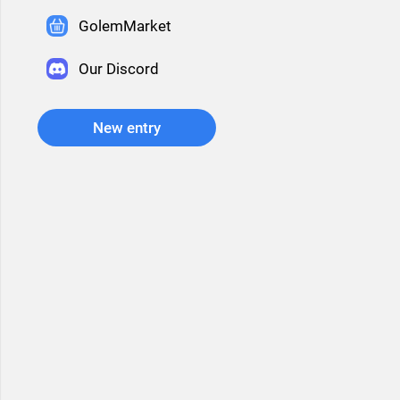
GolemMarket
Our Discord
New entry