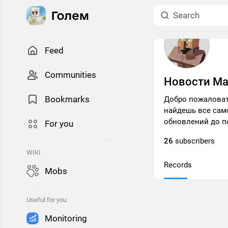
Feed
Сommunities
Новости М
Bookmarks
Добро пожаловать
найдешь все само
обновлений до п
For you
26
subscribers
WIKI
Records
Mobs
Useful for you
Monitoring