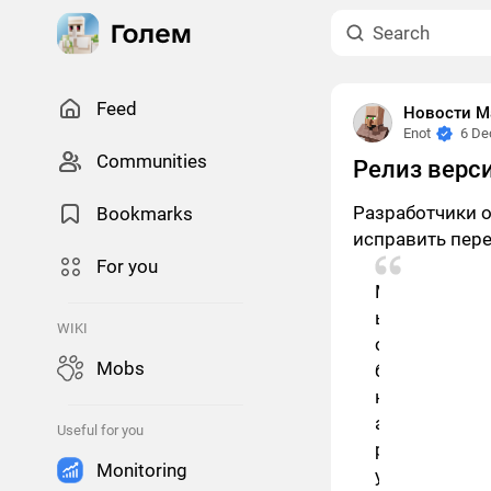
Feed
Новости М
Enot
6 De
Сommunities
Релиз верси
Разработчики о
Bookmarks
исправить перед
For you
М
ы
WIKI
о
Mobs
б
н
а
Useful for you
р
Monitoring
у