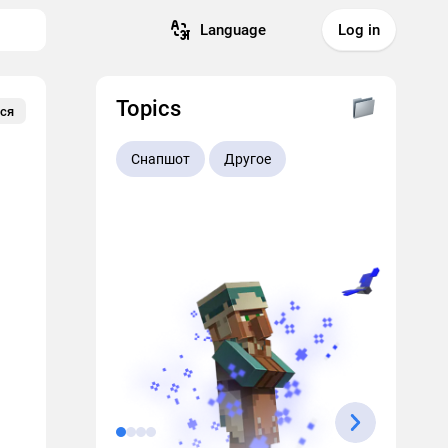
Language
Log in
Topics
ся
Снапшот
Другое