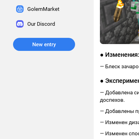
GolemMarket
Our Discord
New entry
● Изменения
— Блеск зачаро
● Экспериме
— Добавлена си
доспехов.
— Добавлены п
— Изменен диза
— Изменен спо