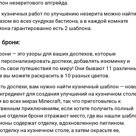
он незеритового апгрейда.
 кузнечных работ по улучшению незерита можно найт
зом во всех сундуках бастиона, а в каждой комнате
она гарантированно есть 2 шаблона.
 брони:
рони — это узоры для ваших доспехов, которые
 персонализировать доспехи, добавлять изюминку и
ть свои путешествия по миру! Они бывают 11 различн
е вы можете раскрасить в 10 разных цветов.
ть доспехи, вам нужно найти кузнечный шаблон — нов
гредиент для создания улучшений на кузнечном столе
во всех мирах Minecraft, так что приготовьтесь к
венным приключениям, если хотите получить полный
ые отделки брони отражают место, где вы нашли шабл
ионы содержат отделку, вдохновленную пиглином.
тделку на кузнечном столе, а затем окрасьте ее,