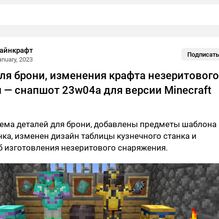
айнкрафт
Подписать
anuary, 2023
для брони, изменения крафта незеритового
 — снапшот 23w04a для версии Minecraft
тема деталей для брони, добавлены предметы шаблона
нка, изменен дизайн таблицы кузнечного станка и
б изготовления незеритового снаряжения.