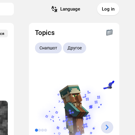
Language
Log in
Topics
ся
Снапшот
Другое