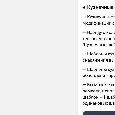
● Кузнечные
— Кузнечные ст
модификации с
— Наряду со сл
теперь есть не
"Кузнечные ша
— Шаблоны куз
снаряжения вы 
— Шаблоны куз
обновления пре
— Вы можете со
ремесел, испол
шаблон + 1 шаб
одинаковых шаб