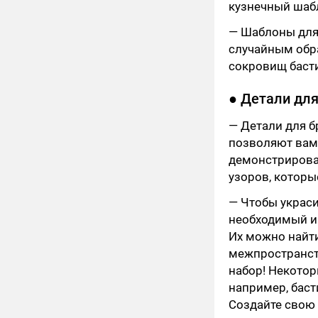
кузнечный шабл
— Шаблоны для
случайным обра
сокровищ басти
● Детали для
— Детали для б
позволяют вам
демонстрирова
узоров, которы
— Чтобы украси
необходимый ин
Их можно найти 
межпространст
набор! Некотор
например, баст
Создайте свою о