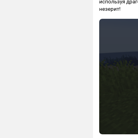
используя драг
незерит!