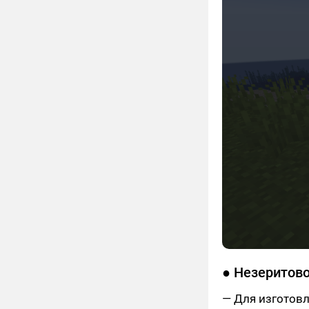
● Незеритов
— Для изготовл