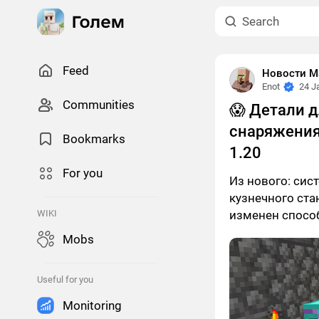
Feed
Новости М
Enot
24 J
Сommunities
😱 Детали 
снаряжения
Bookmarks
1.20
For you
Из нового: сис
кузнечного ста
WIKI
изменен спосо
Mobs
Useful for you
Monitoring