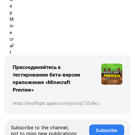
е
р
M
in
e
cr
af
t
Присоединяйтесь к
тестированию бета-версии
приложения «Minecraft
Preview»
https://testflight.apple.com/join/qC1ZnReJ
Subscribe to the channel,
Subscribe
not to miss new publications