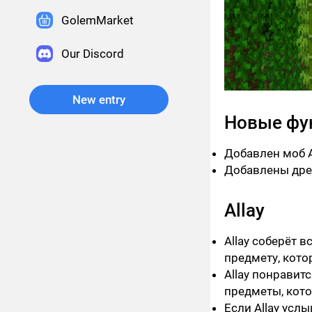
GolemMarket
Our Discord
New entry
Новые фу
Добавлен моб Al
Добавлены дре
Allay
Allay соберёт 
предмету, кото
Allay понравит
предметы, кото
Если Allay услы