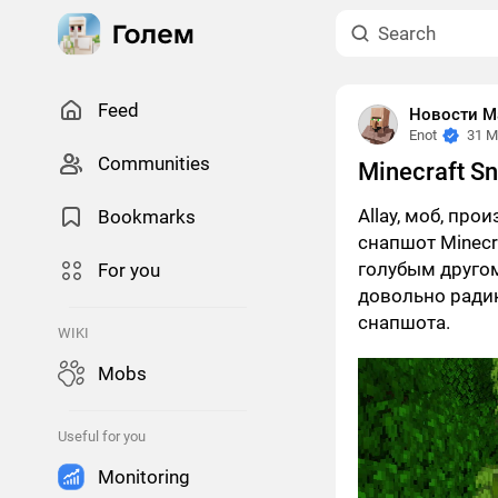
Feed
Новости М
Enot
31 M
Сommunities
Minecraft S
Allay, моб, про
Bookmarks
снапшот Minecr
голубым друго
For you
довольно ради
снапшота.
WIKI
Mobs
Useful for you
Monitoring