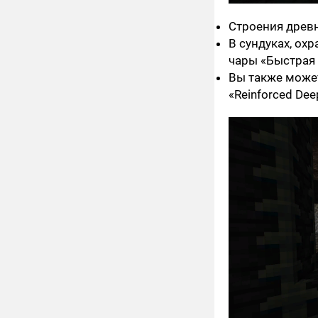
Строения древн
В сундуках, охр
чары «Быстрая 
Вы также может
«Reinforced De