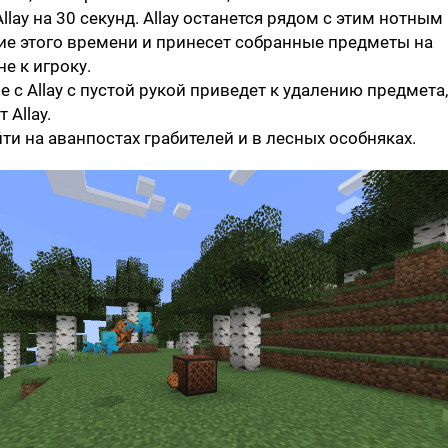
lay на 30 секунд. Allay останется рядом с этим нотным
ие этого времени и принесет собранные предметы на
не к игроку.
 с Allay с пустой рукой приведет к удалению предмета,
 Allay.
йти на аванпостах грабителей и в лесных особняках.