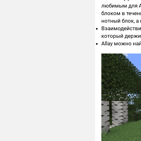
любимым для Al
блоком в течен
нотный блок, а 
Взаимодействие
который держит
Allay можно на