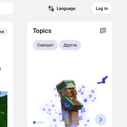
Language
Log in
Topics
ся
Снапшот
Другое
и