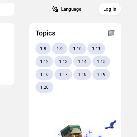
Language
Log in
Topics
1.8
1.9
1.10
1.11
1.12
1.13
1.14
1.15
1.16
1.17
1.18
1.19
1.20