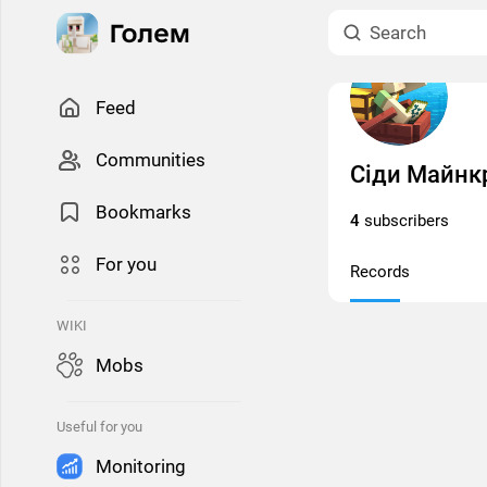
Feed
Сommunities
Сіди Майнкр
Bookmarks
4
subscribers
For you
Records
WIKI
Mobs
Useful for you
Monitoring