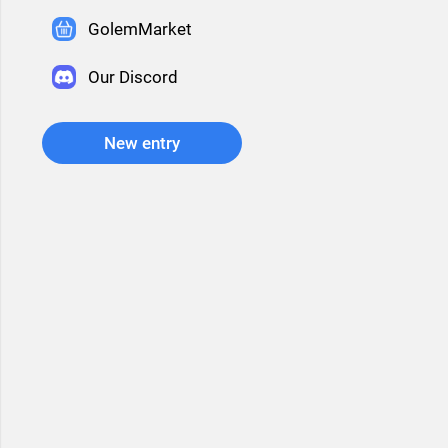
GolemMarket
Our Discord
New entry