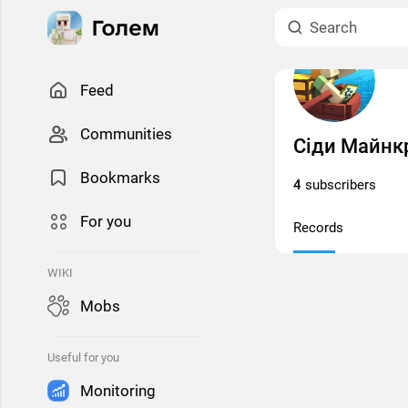
Feed
Сommunities
Сіди Майнкр
Bookmarks
4
subscribers
For you
Records
WIKI
Mobs
Useful for you
Monitoring