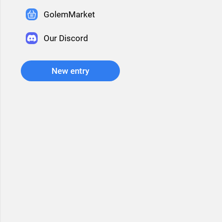
GolemMarket
Our Discord
New entry