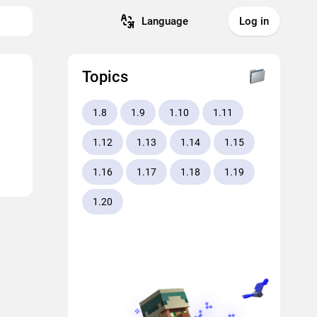
Language
Log in
Topics
1.8
1.9
1.10
1.11
1.12
1.13
1.14
1.15
1.16
1.17
1.18
1.19
1.20