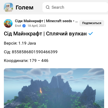
Сіди Майнкрафт | Minecraft seeds
•
1.19
Подписаться
Enot
18 April, 2023
Сід Майнкрафт | Сплячий вулкан
Версія: 1.19 Java
Сід: 8558586801590466399
Координати: 179 – 446