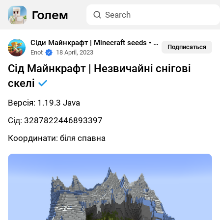
Сіди Майнкрафт | Minecraft seeds
•
1.19
Подписаться
Enot
18 April, 2023
Сід Майнкрафт | Незвичайні снігові
скелі
Версія: 1.19.3 Java
Сід: 3287822446893397
Координати: біля спавна